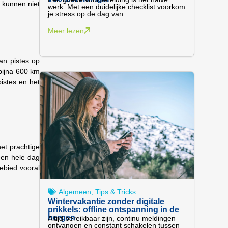
j kunnen niet
werk. Met een duidelijke checklist voorkom
je stress op de dag van...
Meer lezen
aan pistes op
bijna 600 km
istes en het
het prachtige
een hele dag
ebied vooral
Algemeen
,
Tips & Tricks
Wintervakantie zonder digitale
prikkels: offline ontspanning in de
bergen
Altijd bereikbaar zijn, continu meldingen
ontvangen en constant schakelen tussen