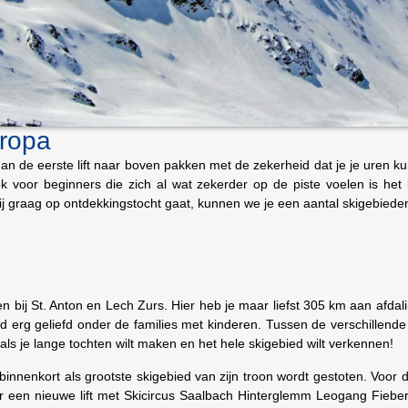
uropa
 dan de eerste lift naar boven pakken met de zekerheid dat je je uren 
 voor beginners die zich al wat zekerder op de piste voelen is het 
 jij graag op ontdekkingstocht gaat, kunnen we je een aantal skigebiede
en bij St. Anton en Lech Zurs
. Hier heb je maar liefst 305 km aan afdal
ed erg geliefd onder de families met kinderen. Tussen de verschillend
 als je lange tochten wilt maken en het hele skigebied wilt verkennen!
binnenkort als grootste skigebied van zijn troon wordt gestoten. Voor 
r een nieuwe lift met Skicircus Saalbach Hinterglemm Leogang Fiebe