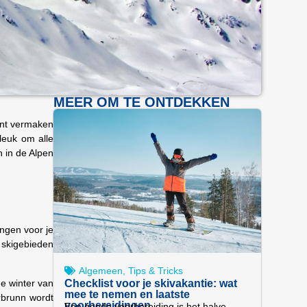
MEER OM TE ONTDEKKEN
kunt vermaken
leuk om alle
n in de Alpen
ingen voor je
e skigebieden
Algemeen
,
Tips & Tricks
de winter van
Checklist voor je skivakantie: wat
mee te nemen en laatste
rbrunn wordt
voorbereidingen
Een goede voorbereiding is het halve