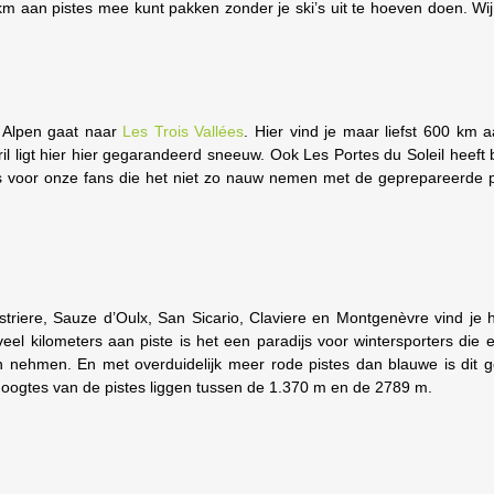
 km aan pistes mee kunt pakken zonder je ski’s uit te hoeven doen. Wi
e Alpen gaat naar
Les Trois Vallées
. Hier vind je maar liefst 600 km 
l ligt hier hier gegarandeerd sneeuw. Ook Les Portes du Soleil
heeft 
dijs voor onze fans die het niet zo nauw nemen met de geprepareerde p
striere, Sauze d’Oulx, ​San Sicario, Claviere en Montgenèvre vind je 
el kilometers aan piste is het een paradijs voor wintersporters die 
n nehmen. En met overduidelijk meer rode pistes dan blauwe is dit g
oogtes van de pistes liggen tussen de 1.370 m en de 2789 m.