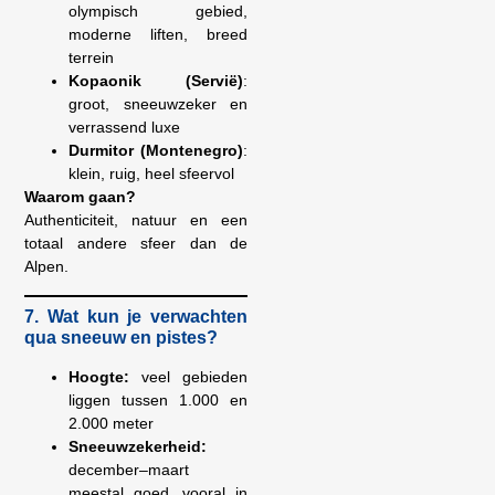
olympisch gebied,
moderne liften, breed
terrein
Kopaonik (Servië)
:
groot, sneeuwzeker en
verrassend luxe
Durmitor (Montenegro)
:
klein, ruig, heel sfeervol
Waarom gaan?
Authenticiteit, natuur en een
totaal andere sfeer dan de
Alpen.
7. Wat kun je verwachten
qua sneeuw en pistes?
Hoogte:
veel gebieden
liggen tussen 1.000 en
2.000 meter
Sneeuwzekerheid:
december–maart
meestal goed, vooral in