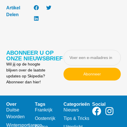
Artikel
Delen
ABONNEER U OP
ONZE NIEUWSBRIEF
Wil jij op de hoogte
blijven over de laatste
Abonneer
updates op Skipedia?
Abonneer dan hier!
Over
Tags
Categorieën
Social
Duitse
Frankrijk
Nieuws
Woorden
Oostenrijk
Tips & Tricks
Wintersportjargon
Duitse
Uitgelicht