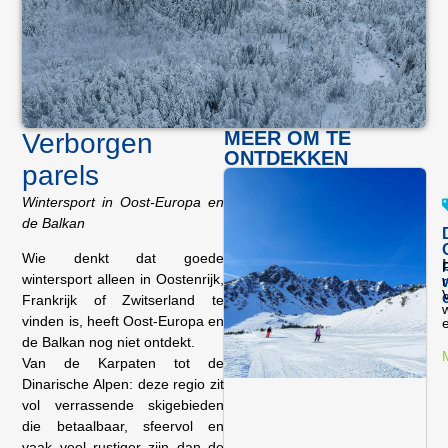
MEER OM TE
Verborgen
ONTDEKKEN
parels
Wintersport in Oost-Europa en
de Balkan
Wie denkt dat goede
wintersport alleen in Oostenrijk,
Frankrijk of Zwitserland te
w
vinden is, heeft Oost-Europa en
e
de Balkan nog niet ontdekt.
Van de Karpaten tot de
Dinarische Alpen: deze regio zit
vol verrassende skigebieden
die betaalbaar, sfeervol en
vaak veel rustiger zijn dan de