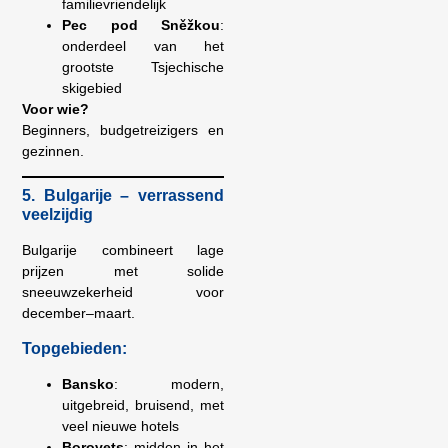
familievriendelijk
Pec pod Sněžkou
:
onderdeel van het
grootste Tsjechische
skigebied
Voor wie?
Beginners, budgetreizigers en
gezinnen.
5. Bulgarije – verrassend
veelzijdig
Bulgarije combineert lage
prijzen met solide
sneeuwzekerheid voor
december–maart.
Topgebieden:
Bansko
: modern,
uitgebreid, bruisend, met
veel nieuwe hotels
Borovets
: midden in het