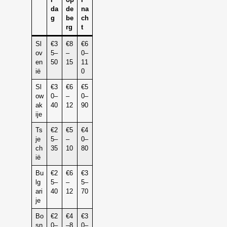
r
op
r
da
de
na
g
be
ch
rg
t
Sl
€3
€8
€6
ov
5–
–
0–
en
50
15
11
ië
0
Sl
€3
€6
€5
ow
0–
–
0–
ak
40
12
90
ije
Ts
€2
€5
€4
je
5–
–
0–
ch
35
10
80
ië
Bu
€2
€6
€3
lg
5–
–
5–
ari
40
12
70
je
Bo
€2
€4
€3
sn
0–
–8
0–