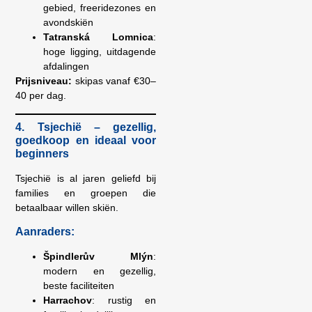
gebied, freeridezones en
avondskiën
Tatranská Lomnica
:
hoge ligging, uitdagende
afdalingen
Prijsniveau:
skipas vanaf €30–
40 per dag.
4. Tsjechië – gezellig,
goedkoop en ideaal voor
beginners
Tsjechië is al jaren geliefd bij
families en groepen die
betaalbaar willen skiën.
Aanraders:
Špindlerův Mlýn
:
modern en gezellig,
beste faciliteiten
Harrachov
: rustig en