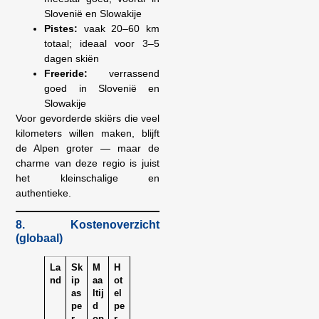
Slovenië en Slowakije
Pistes:
vaak 20–60 km
totaal; ideaal voor 3–5
dagen skiën
Freeride:
verrassend
goed in Slovenië en
Slowakije
Voor gevorderde skiërs die veel
kilometers willen maken, blijft
de Alpen groter — maar de
charme van deze regio is juist
het kleinschalige en
authentieke.
8. Kostenoverzicht
(globaal)
La
Sk
M
H
nd
ip
aa
ot
as
ltij
el
pe
d
pe