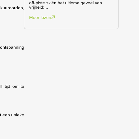
off-piste skiën het ultieme gevoel van
vrijheid:...
 kuuroorden,
Meer lezen
e ontspanning
lf tijd om te
dt een unieke