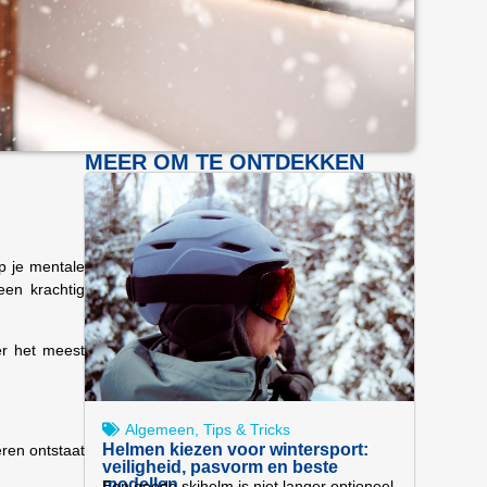
MEER OM TE ONTDEKKEN
p je mentale
een krachtig
ier het meest
Algemeen
,
Tips & Tricks
Helmen kiezen voor wintersport:
eren ontstaat
veiligheid, pasvorm en beste
modellen
Een goede skihelm is niet langer optioneel