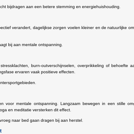
aglicht bijdragen aan een betere stemming en energiehuishouding.
spectief verandert, dagelijkse zorgen voelen kleiner en de natuurlijke o
raagt bij aan mentale ontspanning.
ressklachten, burn-outverschijnselen, overprikkeling of behoefte a
ngsfase ervaren vaak positieve effecten.
wintersportgebieden.
iten voor mentale ontspanning. Langzaam bewegen in een stille om
a en meditatie versterken dit effect.
roeg naar bed gaan dragen bij aan herstel.
t