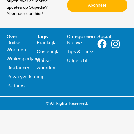
blijven over de laatste
Abonneer
updates op Skipedia?
Abonneer dan hier!
Over
Tags
Categorieën
Social
Duitse
Frankrijk
Nieuws
Woorden
Oostenrijk
Tips & Tricks
Wintersportjargon
Duitse
Uitgelicht
Disclaimer
woorden
Privacyverklaring
Partners
© All Rights Reserved.