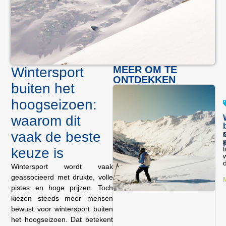
MEER OM TE
Wintersport
ONTDEKKEN
buiten het
hoogseizoen:
waarom dit
vaak de beste
N
s
keuze is
d
Wintersport wordt vaak
geassocieerd met drukte, volle
pistes en hoge prijzen. Toch
kiezen steeds meer mensen
bewust voor wintersport buiten
het hoogseizoen. Dat betekent