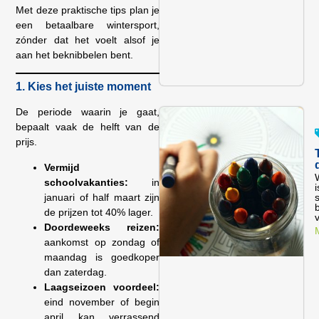
Met deze praktische tips plan je
een betaalbare wintersport,
zónder dat het voelt alsof je
aan het beknibbelen bent.
1. Kies het juiste moment
De periode waarin je gaat,
bepaalt vaak de helft van de
prijs.
Vermijd
W
schoolvakanties:
in
i
januari of half maart zijn
de prijzen tot 40% lager.
v
Doordeweeks reizen:
aankomst op zondag of
maandag is goedkoper
dan zaterdag.
Laagseizoen voordeel:
eind november of begin
april kan verrassend