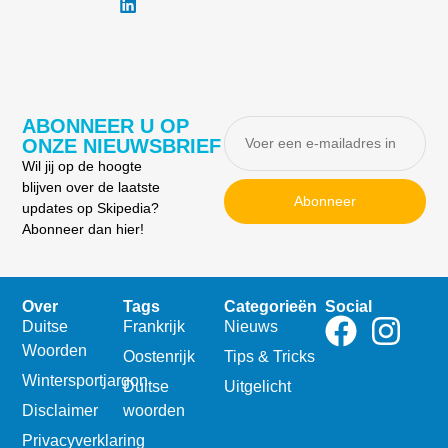
ABONNEER U OP
ONZE NIEUWSBRIEF
Wil jij op de hoogte
blijven over de laatste
Abonneer
updates op Skipedia?
Abonneer dan hier!
Over
Tags
Categorieën
Social
Duitse
Frankrijk
Nieuws
Woorden
Oostenrijk
Tips & Tricks
Wintersportjargon
Duitse
Uitgelicht
Disclaimer
woorden
Privacyverklaring