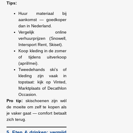
Tips:
Huur materiaal bij
aankomst — goedkoper
dan in Nederland.
Vergelijk online
verhuurprijzen (Snowell,
Intersport Rent, Skiset).
Koop kleding in de zomer
of tijdens uitverkoop
(april/mei).
Tweedehands ski’s of
kleding zijn vaak in
topstaat: kijk op Vinted,
Marktplaats of Decathlon
Occasion.
Pro tip:
skischoenen zijn wél
de moeite om zelf te kopen als
je vaker gaat — comfort betaalt
zich terug.
5. Eten & drinken: vermijd