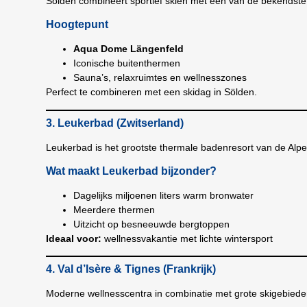
Sölden combineert sportief skiën met een van de bekendst
Hoogtepunt
Aqua Dome Längenfeld
Iconische buitenthermen
Sauna’s, relaxruimtes en wellnesszones
Perfect te combineren met een skidag in Sölden.
3. Leukerbad (Zwitserland)
Leukerbad is het grootste thermale badenresort van de Alpe
Wat maakt Leukerbad bijzonder?
Dagelijks miljoenen liters warm bronwater
Meerdere thermen
Uitzicht op besneeuwde bergtoppen
Ideaal voor:
wellnessvakantie met lichte wintersport
4. Val d’Isère & Tignes (Frankrijk)
Moderne wellnesscentra in combinatie met grote skigebiede