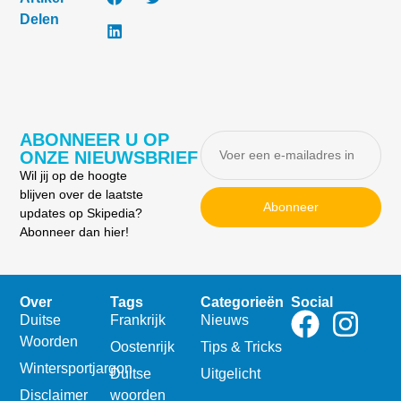
Delen
ABONNEER U OP
ONZE NIEUWSBRIEF
Wil jij op de hoogte
blijven over de laatste
Abonneer
updates op Skipedia?
Abonneer dan hier!
Over
Tags
Categorieën
Social
Duitse
Frankrijk
Nieuws
Woorden
Oostenrijk
Tips & Tricks
Wintersportjargon
Duitse
Uitgelicht
Disclaimer
woorden