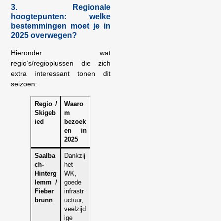
3. Regionale
hoogtepunten: welke
bestemmingen moet je in
2025 overwegen?
Hieronder wat
regio’s/regioplussen die zich
extra interessant tonen dit
seizoen:
Regio /
Waaro
Skigeb
m
ied
bezoek
en in
2025
Saalba
Dankzij
ch-
het
Hinterg
WK,
lemm /
goede
Fieber
infrastr
brunn
uctuur,
veelzijd
ige