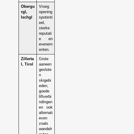
Obergu
Vroeg
rgl,
opening
Ischgl
spotenti
eel,
sterke
reputati
e en
evenem
enten.
Zillerta
Grote
l, Tirol
aaneen
geslote
n
skigebi
eden,
goede
liftverbi
ndingen
en ook
alternati
even
zoals
wandelr