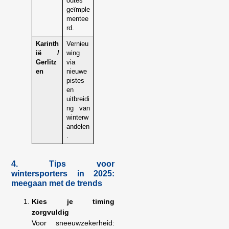
outes
geïmple
mentee
rd.
Karinth
Vernieu
ië /
wing
Gerlitz
via
en
nieuwe
pistes
en
uitbreidi
ng van
winterw
andelen
.
4. Tips voor
wintersporters in 2025:
meegaan met de trends
Kies je timing
zorgvuldig
Voor sneeuwzekerheid: