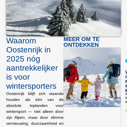
MEER OM TE
Waarom
ONTDEKKEN
Oostenrijk in
2025 nóg
aantrekkelijker
is voor
N
wintersporters
d
p
Oostenrijk blijft zich staande
w
i
houden als één van de
e
absolute toplanden voor
wintersport — niet alleen door
zijn Alpen, maar door slimme
vernieuwing, duurzaamheid en