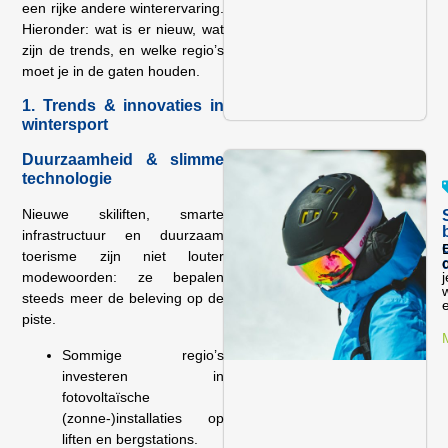
een rijke andere winterervaring.
Hieronder: wat is er nieuw, wat
zijn de trends, en welke regio’s
moet je in de gaten houden.
1. Trends & innovaties in
wintersport
Duurzaamheid & slimme
technologie
Nieuwe skiliften, smarte
infrastructuur en duurzaam
E
toerisme zijn niet louter
j
modewoorden: ze bepalen
steeds meer de beleving op de
e
piste.
Sommige regio’s
investeren in
fotovoltaïsche
(zonne-)installaties op
liften en bergstations.