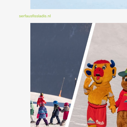
serfausfissladis.nl