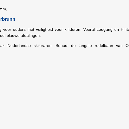
emm,
erbrunn
g voor ouders met veiligheid voor kinderen. Vooral Leogang en Hint
veel blauwe afdalingen.
vaak Nederlandse skileraren. Bonus: de langste rodelbaan van Oo