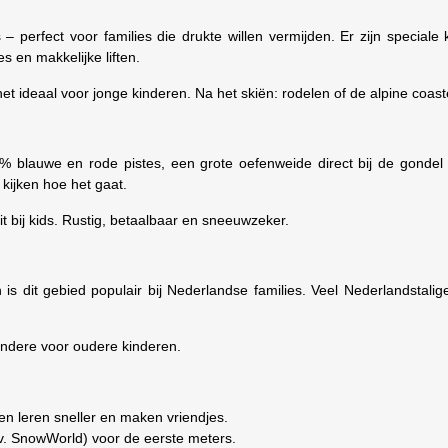
 – perfect voor families die drukte willen vermijden. Er zijn speciale
en makkelijke liften.
t ideaal voor jonge kinderen. Na het skiën: rodelen of de alpine coas
% blauwe en rode pistes, een grote oefenweide direct bij de gondel 
kijken hoe het gaat.
t bij kids. Rustig, betaalbaar en sneeuwzeker.
s dit gebied populair bij Nederlandse families. Veel Nederlandstalig
gendere voor oudere kinderen.
ren leren sneller en maken vriendjes.
v. SnowWorld) voor de eerste meters.