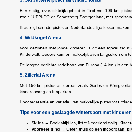
3. Ski Juwel Alpbachtal Wildschönau
Een rustig, overzichtelijk gebied in Tirol met 109 km pistes
zoals JUPPI-DO en Schatzberg Zwergenland, met speelzones 
Brede, glooiende pistes en Nederlandstalige lessen maken he
4. Wildkogel Arena
Voor gezinnen met jonge kinderen is dit een topkeuze: 85
Kinderwelt. Ouders kunnen makkelijk even langsskiën om te 
De langste verlichte rodelbaan van Europa (14 km!) is een hi
5. Zillertal Arena
Met 150 km pistes en dorpen zoals Gerlos en Königsleiten i
kinderopvang en funparken.
Hoogtegarantie en variatie: van makkelijke pistes tot uitda
Tips voor een geslaagde wintersport met kinderen
Skiles
→ Boek altijd les, liefst Nederlandstalig. Kinde
Voorbereiding
→ Oefen thuis op een indoorbaan (bij