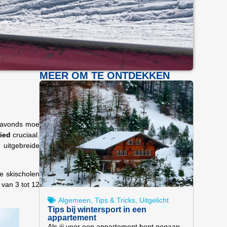
MEER OM TE ONTDEKKEN
s avonds moe
bied
cruciaal.
 uitgebreide
e skischolen
 van 3 tot 12
Algemeen
,
Tips & Tricks
,
Uitgelicht
Tips bij wintersport in een
appartement
Als jij voor een appartement bent gegaan,