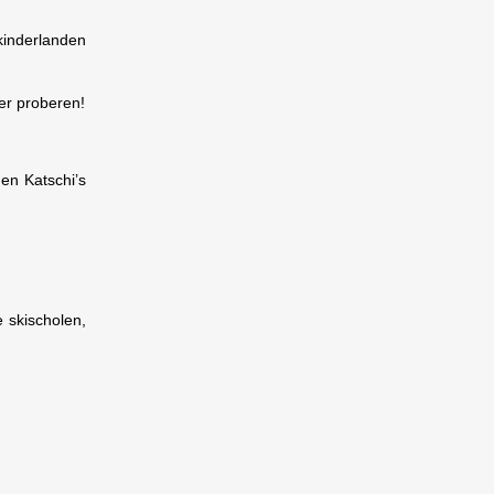
 kinderlanden
ter proberen!
en Katschi’s
e skischolen,