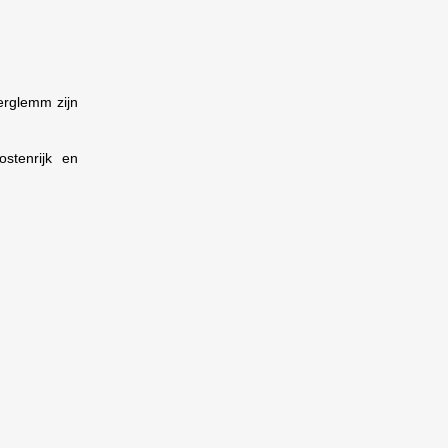
erglemm zijn
stenrijk en