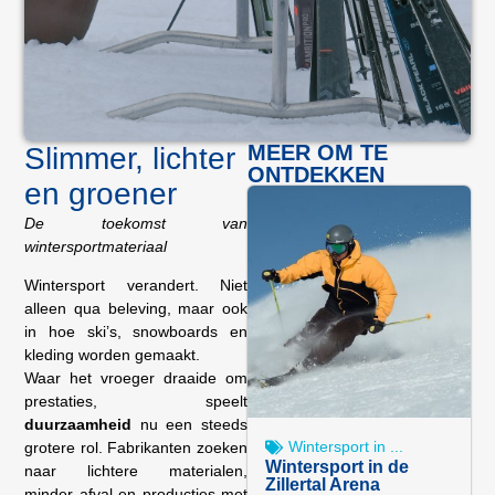
MEER OM TE
Slimmer, lichter
ONTDEKKEN
en groener
De toekomst van
wintersportmateriaal
Wintersport verandert. Niet
alleen qua beleving, maar ook
in hoe ski’s, snowboards en
kleding worden gemaakt.
Waar het vroeger draaide om
prestaties, speelt
duurzaamheid
nu een steeds
Wintersport in ...
grotere rol. Fabrikanten zoeken
Wintersport in de
naar lichtere materialen,
Zillertal Arena
minder afval en producties met