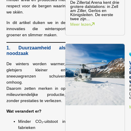
De Zillertal Arena kent drie
respect voor de bergen waarin
grotere dalstations: in Zell
am Ziller, Gerlos en
we skiën.
Königsleiten. De eerste
twee zijn...
In dit artikel duiken we in de
Meer lezen
innovaties die wintersport
groener en slimmer maken.
1. Duurzaamheid als
noodzaak
De winters worden warmer,
gletsjers kleiner en
sneeuwgrenzen schuiven
w
omhoog.
Daarom zetten merken in op
milieuvriendelijke productie,
zonder prestaties te verliezen.
Wat verandert er?
Minder CO₂-uitstoot in
fabrieken