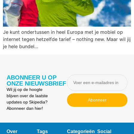
Je kunt ondertussen in heel Europa met je mobiel op
internet tegen hetzelfde tarief – nothing new. Maar wil jij
je hele bundel…
ABONNEER U OP
ONZE NIEUWSBRIEF
Wil jij op de hoogte
blijven over de laatste
Abonneer
updates op Skipedia?
Abonneer dan hier!
Over
Tags
Categorieën
Social