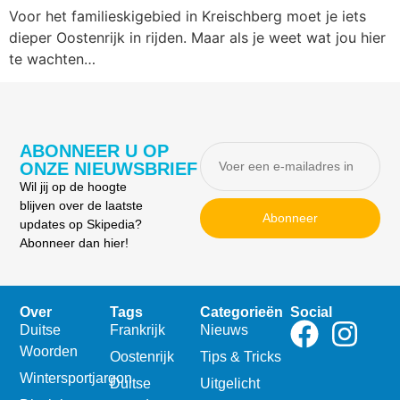
Voor het familieskigebied in Kreischberg moet je iets
dieper Oostenrijk in rijden. Maar als je weet wat jou hier
te wachten…
ABONNEER U OP
ONZE NIEUWSBRIEF
Wil jij op de hoogte
blijven over de laatste
Abonneer
updates op Skipedia?
Abonneer dan hier!
Over
Tags
Categorieën
Social
Duitse
Frankrijk
Nieuws
Woorden
Oostenrijk
Tips & Tricks
Wintersportjargon
Duitse
Uitgelicht