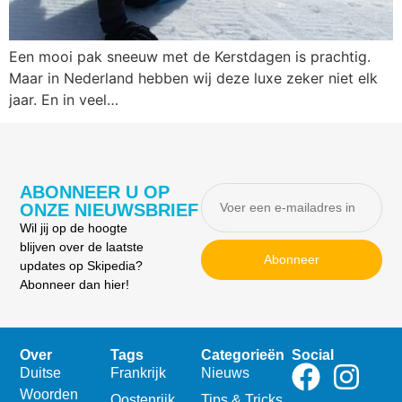
Een mooi pak sneeuw met de Kerstdagen is prachtig.
Maar in Nederland hebben wij deze luxe zeker niet elk
jaar. En in veel…
ABONNEER U OP
ONZE NIEUWSBRIEF
Wil jij op de hoogte
blijven over de laatste
Abonneer
updates op Skipedia?
Abonneer dan hier!
Over
Tags
Categorieën
Social
Duitse
Frankrijk
Nieuws
Woorden
Oostenrijk
Tips & Tricks