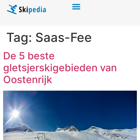
Tag:
Saas-Fee
De 5 beste
gletsjerskigebieden van
Oostenrijk