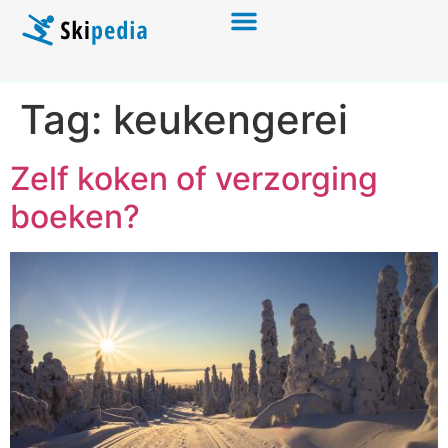
Tag:
keukengerei
Zelf koken of verzorging
boeken?