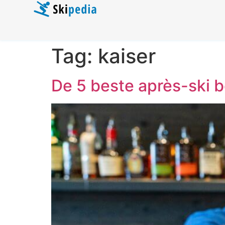
Tag:
kaiser
De 5 beste après-ski