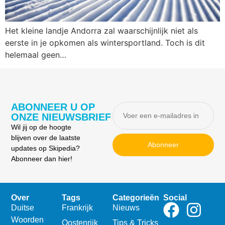
Het kleine landje Andorra zal waarschijnlijk niet als
eerste in je opkomen als wintersportland. Toch is dit
helemaal geen…
ABONNEER U OP
ONZE NIEUWSBRIEF
Wil jij op de hoogte
blijven over de laatste
Abonneer
updates op Skipedia?
Abonneer dan hier!
Over
Tags
Categorieën
Social
Duitse
Frankrijk
Nieuws
Woorden
Oostenrijk
Tips & Tricks