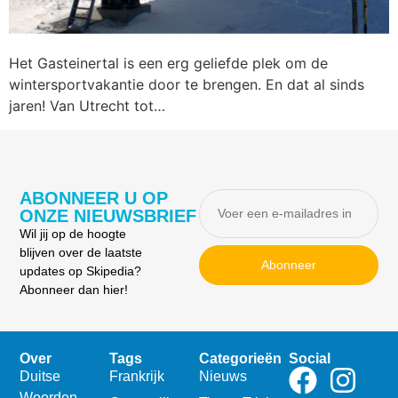
Het Gasteinertal is een erg geliefde plek om de
wintersportvakantie door te brengen. En dat al sinds
jaren! Van Utrecht tot…
ABONNEER U OP
ONZE NIEUWSBRIEF
Wil jij op de hoogte
blijven over de laatste
Abonneer
updates op Skipedia?
Abonneer dan hier!
Over
Tags
Categorieën
Social
Duitse
Frankrijk
Nieuws
Woorden