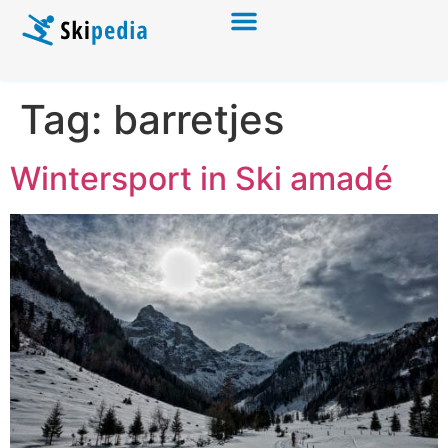
Tag:
barretjes
Wintersport in Ski amadé