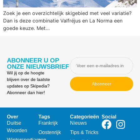
Zoek je een overzichtelijk skigebied met veel variatie?
Dan is deze combinatie Valfréjus en La Norma een
goede keuze. Met…
ABONNEER U OP
ONZE NIEUWSBRIEF
Wil jij op de hoogte
blijven over de laatste
Abonneer
updates op Skipedia?
Abonneer dan hier!
Over
Tags
Categorieën
Social
Duitse
Frankrijk
Nieuws
Woorden
Oostenrijk
Tips & Tricks
Wintersportjargon